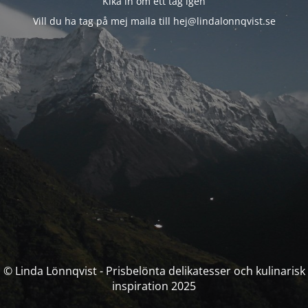
Kika in om ett tag igen
Vill du ha tag på mej maila till hej@lindalonnqvist.se
© Linda Lönnqvist - Prisbelönta delikatesser och kulinarisk
inspiration 2025