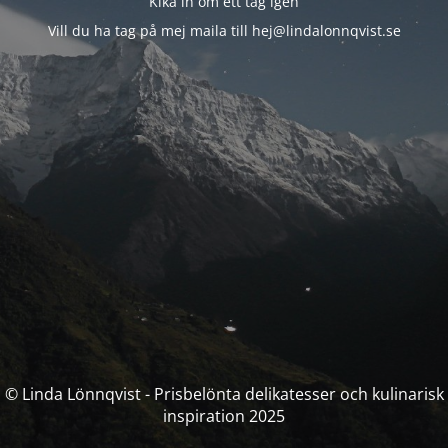
Kika in om ett tag igen
Vill du ha tag på mej maila till hej@lindalonnqvist.se
© Linda Lönnqvist - Prisbelönta delikatesser och kulinarisk
inspiration 2025