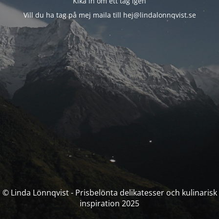
Kika in om ett tag igen
Vill du ha tag på mej maila till hej@lindalonnqvist.se
© Linda Lönnqvist - Prisbelönta delikatesser och kulinarisk
inspiration 2025