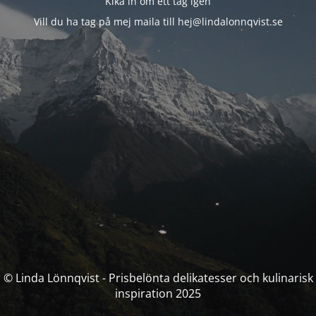
Kika in om ett tag igen
Vill du ha tag på mej maila till hej@lindalonnqvist.se
© Linda Lönnqvist - Prisbelönta delikatesser och kulinarisk
inspiration 2025