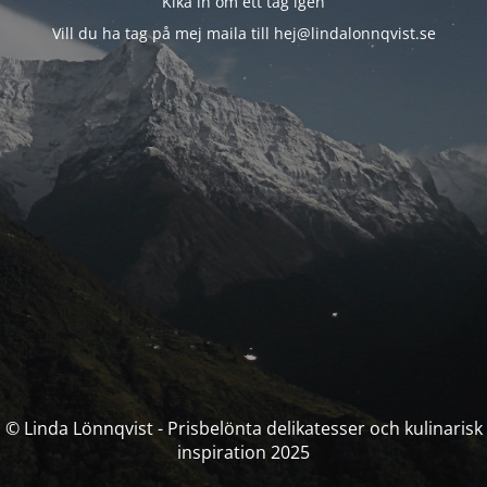
Kika in om ett tag igen
Vill du ha tag på mej maila till hej@lindalonnqvist.se
© Linda Lönnqvist - Prisbelönta delikatesser och kulinarisk
inspiration 2025