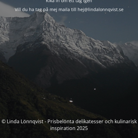
Kika in om ett tag igen
Vill du ha tag på mej maila till hej@lindalonnqvist.se
© Linda Lönnqvist - Prisbelönta delikatesser och kulinarisk
inspiration 2025