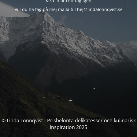
Kika in om ett tag igen
Vill du ha tag på mej maila till hej@lindalonnqvist.se
© Linda Lönnqvist - Prisbelönta delikatesser och kulinarisk
inspiration 2025