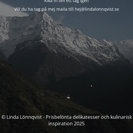
Kika in om ett tag igen
Vill du ha tag på mej maila till hej@lindalonnqvist.se
© Linda Lönnqvist - Prisbelönta delikatesser och kulinarisk
inspiration 2025